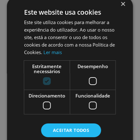
×
TIME
Este website usa cookies
8:00 am - 6:00 pm
Este site utiliza cookies para melhorar a
experiência do utilizador. Ao usar o nosso
site, está a consentir o uso de todos os
cookies de acordo com a nossa Política de
Cookies.
Ler mais
SHARE THIS EVENT
Estritamente
Desempenho
necessários
Direcionamento
Funcionalidade
Leave a Reply
Your email address will not be
ACEITAR TODOS
published.
Required fields are