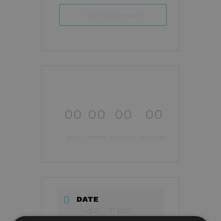
+ iCal / Outlook export
00
00
00
00
DAYS
HOURS
MINUTES
SECONDS
DATE
Aug 20 - 21 2026