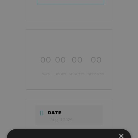
00
00
00
00
DAYS
HOURS
MINUTES
SECONDS
DATE
Aug 11 2026
×
TIME