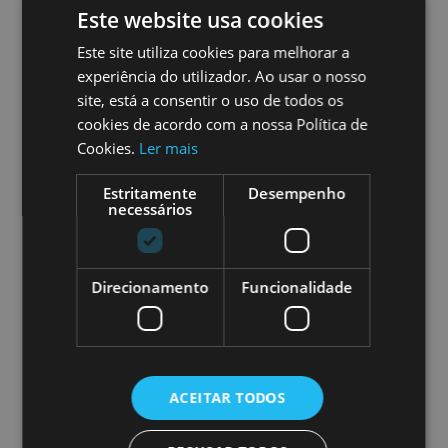
Este website usa cookies
8:00 am - 6:00 pm
Este site utiliza cookies para melhorar a
experiência do utilizador. Ao usar o nosso
site, está a consentir o uso de todos os
cookies de acordo com a nossa Política de
SHARE THIS EVENT
Cookies.
Ler mais
Estritamente
Desempenho
necessários
Direcionamento
Funcionalidade
Leave a Reply
Your email address will not be
published.
Required fields are
ACEITAR TODOS
marked
*