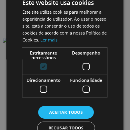
CORPO & ALMA
Este website usa cookies
ONCE UPON A DAY
Este site utiliza cookies para melhorar a
SOBRE NÓS
experiência do utilizador. Ao usar o nosso
SOBRE A REGIÃO
site, está a consentir o uso de todos os
CONTACTOS
cookies de acordo com a nossa Política de
Cookies.
Ler mais
Estritamente
Desempenho
necessários
Direcionamento
Funcionalidade
EXPERIÊNCIAS
NATUREZA
GASTRONOMIA & ENOTURISMO
ACEITAR TODOS
ARTE & CULTURA
CORPO & ALMA
ONCE UPON A DAY
RECUSAR TODOS