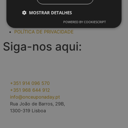
SOBRE NÓS
SOBRE A REGIÃO
MOSTRAR DETALHES
CONTACTOS
POWERED BY COOKIESCRIPT
CONDIÇÕES GERAIS
POLÍTICA DE PRIVACIDADE
Siga-nos aqui:
+351 914 096 570
+351 968 644 912
info@onceuponaday.pt
Rua João de Barros, 29B,
1300-319 Lisboa