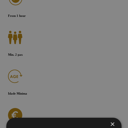
From 1 hour
Min. 2 pax
Idade Mínima
×