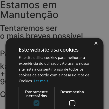
Estamos em
Manutenção
Tentaremos ser
o mais breves possível.
×
Este website usa cookies
PARA MAIS INFORMAÇÕES
Este site utiliza cookies para melhorar a
experiência do utilizador. Ao usar o nosso
katika@ouh.pt
site, está a consentir o uso de todos os
+351 914 096 570 | +351
cookies de acordo com a nossa Política de
968 644 912
Cookies.
Ler mais
Estritamente
Desempenho
Obrigado.
necessários